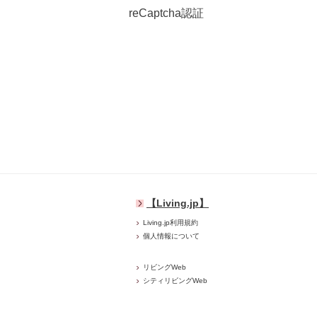
reCaptcha認証
【Living.jp】
Living.jp利用規約
個人情報について
リビングWeb
シティリビングWeb