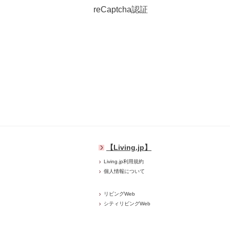
reCaptcha認証
【Living.jp】
Living.jp利用規約
個人情報について
リビングWeb
シティリビングWeb