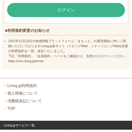
ログイン
■利用規約変更のお知らせ
2021年11月22日の地域情報プラットフォーム「まちっと」の運営開始に伴いご登
録いただいておりますLiving.jp各サイト（リビングWeb、シティリビングWeb)共通
の利用規約を一部、改定いたしました。
下記「利用規約」「会員規約」ページをご確認の上、合意の上ログインください。
https://mrs.living.jp/terms
Living.jp利用規約
個人情報について
消費税表記について
TOP
Living.jpサービス一覧