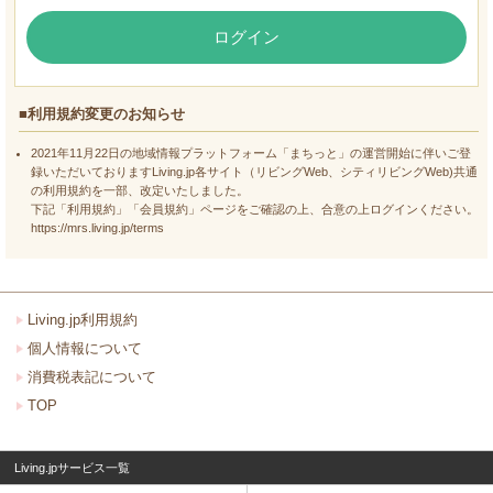
ログイン
■利用規約変更のお知らせ
2021年11月22日の地域情報プラットフォーム「まちっと」の運営開始に伴いご登
録いただいておりますLiving.jp各サイト（リビングWeb、シティリビングWeb)共通
の利用規約を一部、改定いたしました。
下記「利用規約」「会員規約」ページをご確認の上、合意の上ログインください。
https://mrs.living.jp/terms
Living.jp利用規約
個人情報について
消費税表記について
TOP
Living.jpサービス一覧