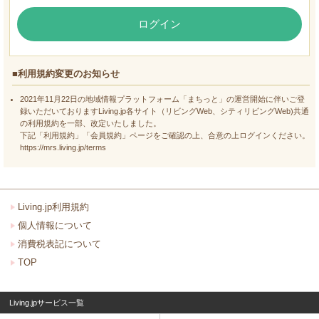
ログイン
■利用規約変更のお知らせ
2021年11月22日の地域情報プラットフォーム「まちっと」の運営開始に伴いご登
録いただいておりますLiving.jp各サイト（リビングWeb、シティリビングWeb)共通
の利用規約を一部、改定いたしました。
下記「利用規約」「会員規約」ページをご確認の上、合意の上ログインください。
https://mrs.living.jp/terms
Living.jp利用規約
個人情報について
消費税表記について
TOP
Living.jpサービス一覧