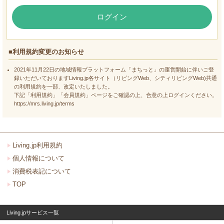
ログイン
■利用規約変更のお知らせ
2021年11月22日の地域情報プラットフォーム「まちっと」の運営開始に伴いご登
録いただいておりますLiving.jp各サイト（リビングWeb、シティリビングWeb)共通
の利用規約を一部、改定いたしました。
下記「利用規約」「会員規約」ページをご確認の上、合意の上ログインください。
https://mrs.living.jp/terms
Living.jp利用規約
個人情報について
消費税表記について
TOP
Living.jpサービス一覧