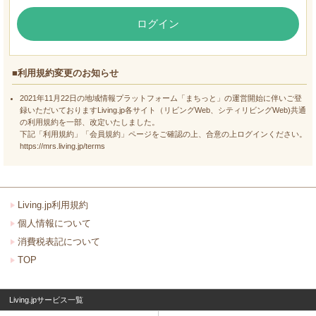
ログイン
■利用規約変更のお知らせ
2021年11月22日の地域情報プラットフォーム「まちっと」の運営開始に伴いご登
録いただいておりますLiving.jp各サイト（リビングWeb、シティリビングWeb)共通
の利用規約を一部、改定いたしました。
下記「利用規約」「会員規約」ページをご確認の上、合意の上ログインください。
https://mrs.living.jp/terms
Living.jp利用規約
個人情報について
消費税表記について
TOP
Living.jpサービス一覧