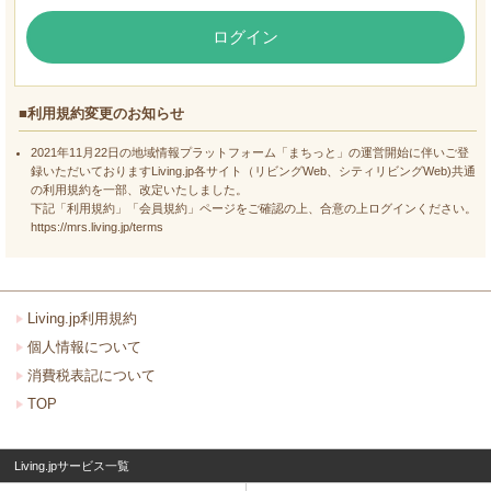
ログイン
■利用規約変更のお知らせ
2021年11月22日の地域情報プラットフォーム「まちっと」の運営開始に伴いご登
録いただいておりますLiving.jp各サイト（リビングWeb、シティリビングWeb)共通
の利用規約を一部、改定いたしました。
下記「利用規約」「会員規約」ページをご確認の上、合意の上ログインください。
https://mrs.living.jp/terms
Living.jp利用規約
個人情報について
消費税表記について
TOP
Living.jpサービス一覧