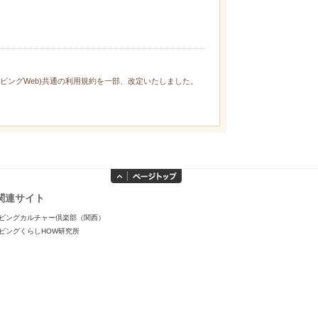
ィリビングWeb)共通の利用規約を一部、改定いたしました。
関連サイト
ビングカルチャー倶楽部（関西）
ビングくらしHOW研究所