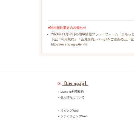
■利用規約変更のお知らせ
2021年11月22日の地域情報プラットフォーム「まちっ
下記「利用規約」「会員規約」ページをご確認の上、合
https://mrs.living.jp/terms
【Living.jp】
Living.jp利用規約
個人情報について
リビングWeb
シティリビングWeb