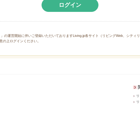
ログイン
と」の運営開始に伴いご登録いただいておりますLiving.jp各サイト（リビングWeb、シテ
意の上ログインください。
リ
リ