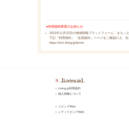
■利用規約変更のお知らせ
2021年11月22日の地域情報プラットフォーム「まちっ
下記「利用規約」「会員規約」ページをご確認の上、合
https://mrs.living.jp/terms
【Living.jp】
Living.jp利用規約
個人情報について
リビングWeb
シティリビングWeb