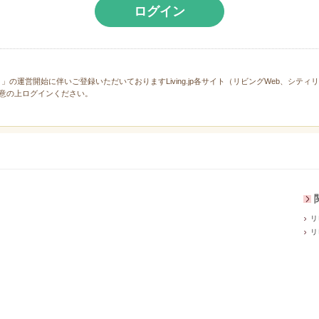
ログイン
と」の運営開始に伴いご登録いただいておりますLiving.jp各サイト（リビングWeb、シテ
意の上ログインください。
リ
リ