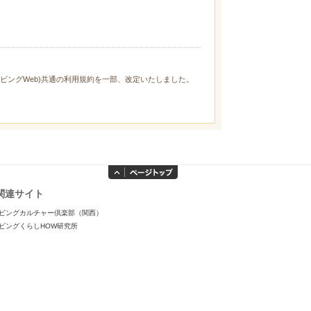
ィリビングWeb)共通の利用規約を一部、改定いたしました。
関連サイト
ビングカルチャー倶楽部（関西）
ビングくらしHOW研究所