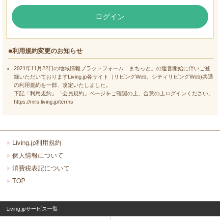
ログイン
■利用規約変更のお知らせ
2021年11月22日の地域情報プラットフォーム「まちっと」の運営開始に伴いご登
録いただいておりますLiving.jp各サイト（リビングWeb、シティリビングWeb)共通
の利用規約を一部、改定いたしました。
下記「利用規約」「会員規約」ページをご確認の上、合意の上ログインください。
https://mrs.living.jp/terms
Living.jp利用規約
個人情報について
消費税表記について
TOP
Living.jpサービス一覧