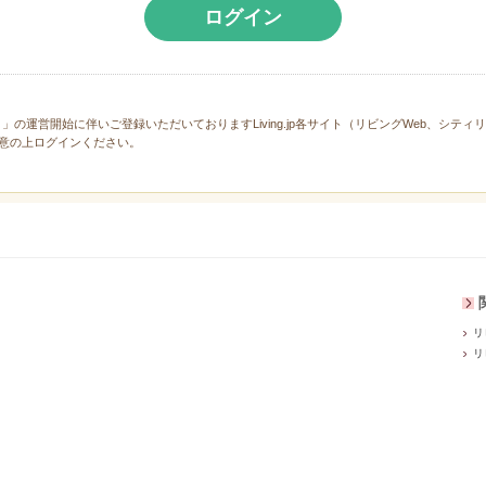
ログイン
と」の運営開始に伴いご登録いただいておりますLiving.jp各サイト（リビングWeb、シテ
意の上ログインください。
リ
リ