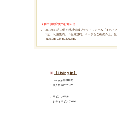
■利用規約変更のお知らせ
2021年11月22日の地域情報プラットフォーム「まちっ
下記「利用規約」「会員規約」ページをご確認の上、合
https://mrs.living.jp/terms
【Living.jp】
Living.jp利用規約
個人情報について
リビングWeb
シティリビングWeb