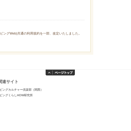
ィリビングWeb)共通の利用規約を一部、改定いたしました。
関連サイト
ビングカルチャー倶楽部（関西）
ビングくらしHOW研究所