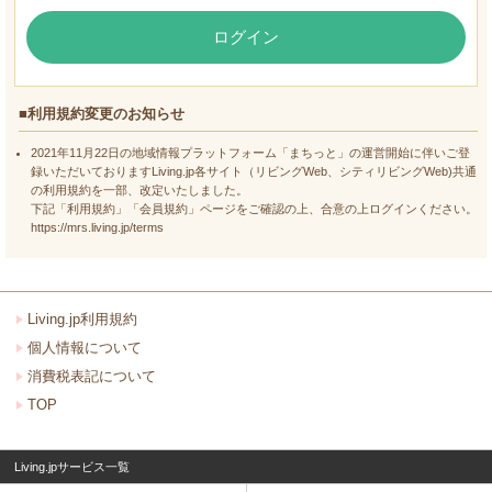
ログイン
■利用規約変更のお知らせ
2021年11月22日の地域情報プラットフォーム「まちっと」の運営開始に伴いご登
録いただいておりますLiving.jp各サイト（リビングWeb、シティリビングWeb)共通
の利用規約を一部、改定いたしました。
下記「利用規約」「会員規約」ページをご確認の上、合意の上ログインください。
https://mrs.living.jp/terms
Living.jp利用規約
個人情報について
消費税表記について
TOP
Living.jpサービス一覧