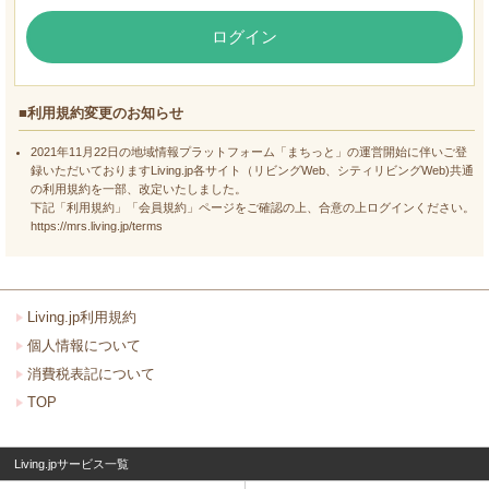
ログイン
■利用規約変更のお知らせ
2021年11月22日の地域情報プラットフォーム「まちっと」の運営開始に伴いご登
録いただいておりますLiving.jp各サイト（リビングWeb、シティリビングWeb)共通
の利用規約を一部、改定いたしました。
下記「利用規約」「会員規約」ページをご確認の上、合意の上ログインください。
https://mrs.living.jp/terms
Living.jp利用規約
個人情報について
消費税表記について
TOP
Living.jpサービス一覧