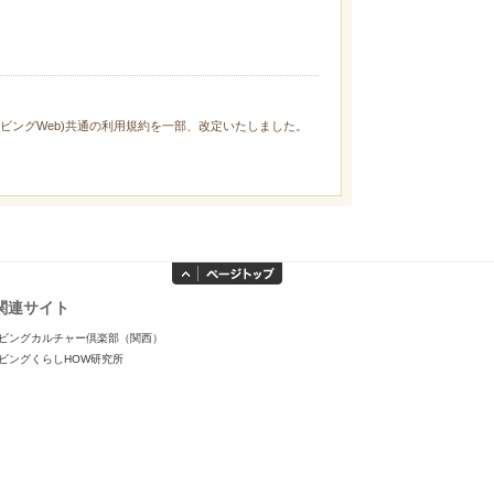
ィリビングWeb)共通の利用規約を一部、改定いたしました。
関連サイト
ビングカルチャー倶楽部（関西）
ビングくらしHOW研究所