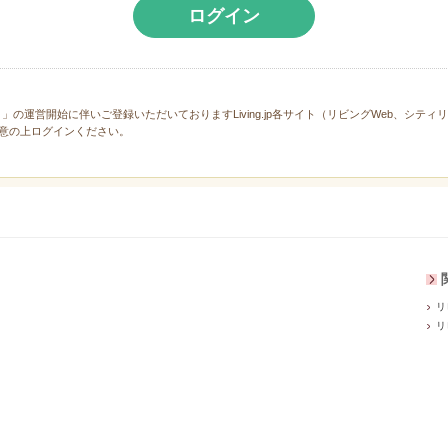
ログイン
と」の運営開始に伴いご登録いただいておりますLiving.jp各サイト（リビングWeb、シテ
意の上ログインください。
リ
リ