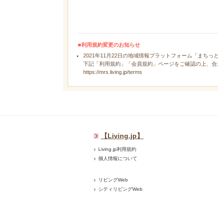
■利用規約変更のお知らせ
2021年11月22日の地域情報プラットフォーム「まちっ
下記「利用規約」「会員規約」ページをご確認の上、合
https://mrs.living.jp/terms
【Living.jp】
Living.jp利用規約
個人情報について
リビングWeb
シティリビングWeb