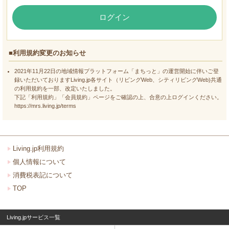
ログイン
■利用規約変更のお知らせ
2021年11月22日の地域情報プラットフォーム「まちっと」の運営開始に伴いご登
録いただいておりますLiving.jp各サイト（リビングWeb、シティリビングWeb)共通
の利用規約を一部、改定いたしました。
下記「利用規約」「会員規約」ページをご確認の上、合意の上ログインください。
https://mrs.living.jp/terms
Living.jp利用規約
個人情報について
消費税表記について
TOP
Living.jpサービス一覧