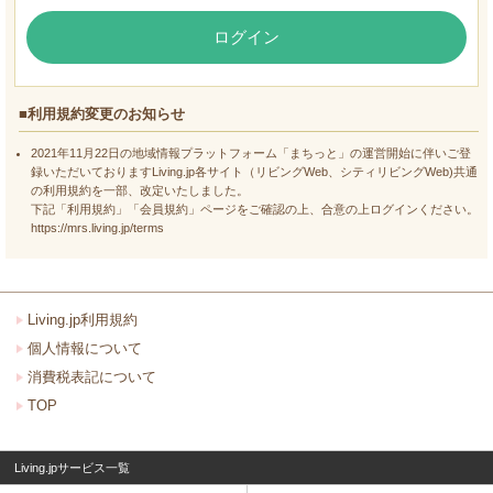
ログイン
■利用規約変更のお知らせ
2021年11月22日の地域情報プラットフォーム「まちっと」の運営開始に伴いご登
録いただいておりますLiving.jp各サイト（リビングWeb、シティリビングWeb)共通
の利用規約を一部、改定いたしました。
下記「利用規約」「会員規約」ページをご確認の上、合意の上ログインください。
https://mrs.living.jp/terms
Living.jp利用規約
個人情報について
消費税表記について
TOP
Living.jpサービス一覧