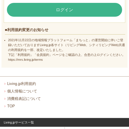
ログイン
■利用規約変更のお知らせ
2021年11月22日の地域情報プラットフォーム「まちっと」の運営開始に伴いご登
録いただいておりますLiving.jp各サイト（リビングWeb、シティリビングWeb)共通
の利用規約を一部、改定いたしました。
下記「利用規約」「会員規約」ページをご確認の上、合意の上ログインください。
https://mrs.living.jp/terms
Living.jp利用規約
個人情報について
消費税表記について
TOP
Living.jpサービス一覧