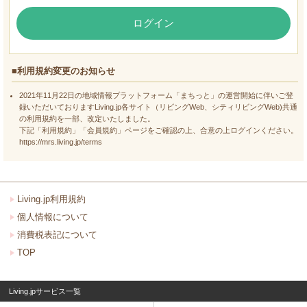
ログイン
■利用規約変更のお知らせ
2021年11月22日の地域情報プラットフォーム「まちっと」の運営開始に伴いご登
録いただいておりますLiving.jp各サイト（リビングWeb、シティリビングWeb)共通
の利用規約を一部、改定いたしました。
下記「利用規約」「会員規約」ページをご確認の上、合意の上ログインください。
https://mrs.living.jp/terms
Living.jp利用規約
個人情報について
消費税表記について
TOP
Living.jpサービス一覧