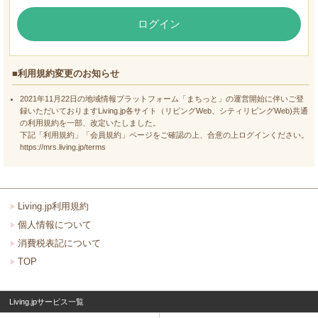
ログイン
■利用規約変更のお知らせ
2021年11月22日の地域情報プラットフォーム「まちっと」の運営開始に伴いご登
録いただいておりますLiving.jp各サイト（リビングWeb、シティリビングWeb)共通
の利用規約を一部、改定いたしました。
下記「利用規約」「会員規約」ページをご確認の上、合意の上ログインください。
https://mrs.living.jp/terms
Living.jp利用規約
個人情報について
消費税表記について
TOP
Living.jpサービス一覧