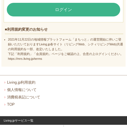
ログイン
■利用規約変更のお知らせ
2021年11月22日の地域情報プラットフォーム「まちっと」の運営開始に伴いご登
録いただいておりますLiving.jp各サイト（リビングWeb、シティリビングWeb)共通
の利用規約を一部、改定いたしました。
下記「利用規約」「会員規約」ページをご確認の上、合意の上ログインください。
https://mrs.living.jp/terms
Living.jp利用規約
個人情報について
消費税表記について
TOP
Living.jpサービス一覧