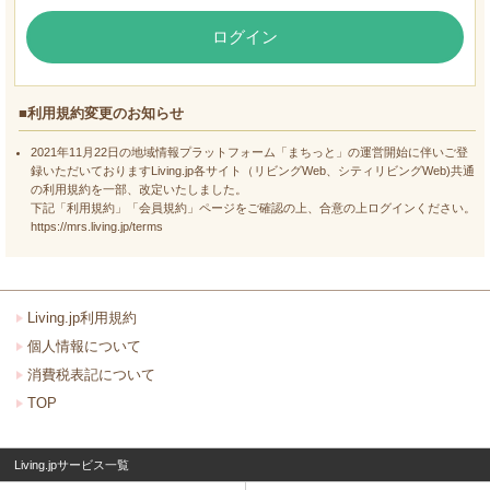
ログイン
■利用規約変更のお知らせ
2021年11月22日の地域情報プラットフォーム「まちっと」の運営開始に伴いご登
録いただいておりますLiving.jp各サイト（リビングWeb、シティリビングWeb)共通
の利用規約を一部、改定いたしました。
下記「利用規約」「会員規約」ページをご確認の上、合意の上ログインください。
https://mrs.living.jp/terms
Living.jp利用規約
個人情報について
消費税表記について
TOP
Living.jpサービス一覧