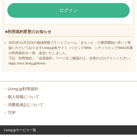
ログイン
■利用規約変更のお知らせ
2021年11月22日の地域情報プラットフォーム「まちっと」の運営開始に伴いご登
録いただいておりますLiving.jp各サイト（リビングWeb、シティリビングWeb)共通
の利用規約を一部、改定いたしました。
下記「利用規約」「会員規約」ページをご確認の上、合意の上ログインください。
https://mrs.living.jp/terms
Living.jp利用規約
個人情報について
消費税表記について
TOP
Living.jpサービス一覧