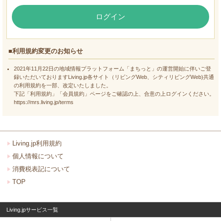
ログイン
■利用規約変更のお知らせ
2021年11月22日の地域情報プラットフォーム「まちっと」の運営開始に伴いご登
録いただいておりますLiving.jp各サイト（リビングWeb、シティリビングWeb)共通
の利用規約を一部、改定いたしました。
下記「利用規約」「会員規約」ページをご確認の上、合意の上ログインください。
https://mrs.living.jp/terms
Living.jp利用規約
個人情報について
消費税表記について
TOP
Living.jpサービス一覧