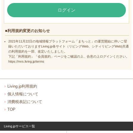
ログイン
■利用規約変更のお知らせ
2021年11月22日の地域情報プラットフォーム「まちっと」の運営開始に伴いご登
録いただいておりますLiving.jp各サイト（リビングWeb、シティリビングWeb)共通
の利用規約を一部、改定いたしました。
下記「利用規約」「会員規約」ページをご確認の上、合意の上ログインください。
https://mrs.living.jp/terms
Living.jp利用規約
個人情報について
消費税表記について
TOP
Living.jpサービス一覧