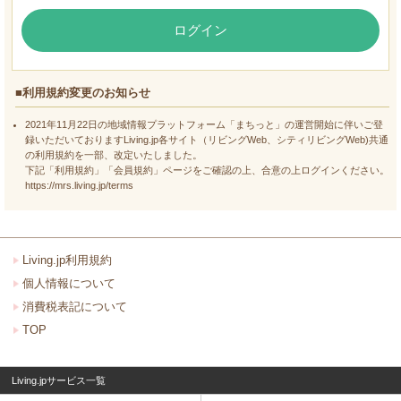
ログイン
■利用規約変更のお知らせ
2021年11月22日の地域情報プラットフォーム「まちっと」の運営開始に伴いご登
録いただいておりますLiving.jp各サイト（リビングWeb、シティリビングWeb)共通
の利用規約を一部、改定いたしました。
下記「利用規約」「会員規約」ページをご確認の上、合意の上ログインください。
https://mrs.living.jp/terms
Living.jp利用規約
個人情報について
消費税表記について
TOP
Living.jpサービス一覧