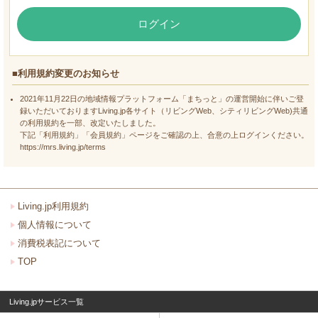
ログイン
■利用規約変更のお知らせ
2021年11月22日の地域情報プラットフォーム「まちっと」の運営開始に伴いご登
録いただいておりますLiving.jp各サイト（リビングWeb、シティリビングWeb)共通
の利用規約を一部、改定いたしました。
下記「利用規約」「会員規約」ページをご確認の上、合意の上ログインください。
https://mrs.living.jp/terms
Living.jp利用規約
個人情報について
消費税表記について
TOP
Living.jpサービス一覧