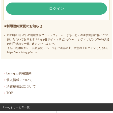
ログイン
■利用規約変更のお知らせ
2021年11月22日の地域情報プラットフォーム「まちっと」の運営開始に伴いご登
録いただいておりますLiving.jp各サイト（リビングWeb、シティリビングWeb)共通
の利用規約を一部、改定いたしました。
下記「利用規約」「会員規約」ページをご確認の上、合意の上ログインください。
https://mrs.living.jp/terms
Living.jp利用規約
個人情報について
消費税表記について
TOP
Living.jpサービス一覧