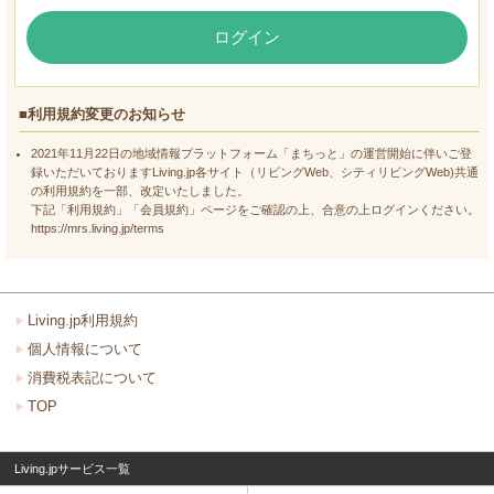
ログイン
■利用規約変更のお知らせ
2021年11月22日の地域情報プラットフォーム「まちっと」の運営開始に伴いご登
録いただいておりますLiving.jp各サイト（リビングWeb、シティリビングWeb)共通
の利用規約を一部、改定いたしました。
下記「利用規約」「会員規約」ページをご確認の上、合意の上ログインください。
https://mrs.living.jp/terms
Living.jp利用規約
個人情報について
消費税表記について
TOP
Living.jpサービス一覧