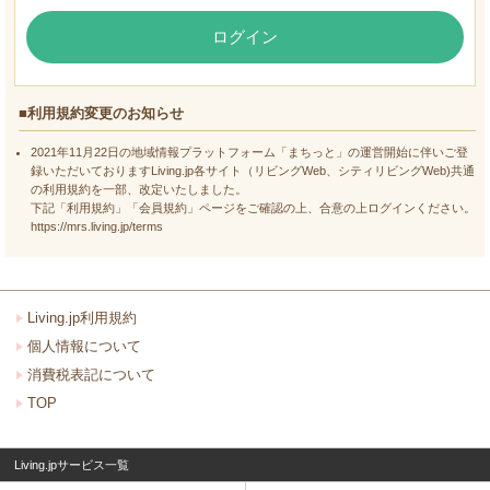
ログイン
■利用規約変更のお知らせ
2021年11月22日の地域情報プラットフォーム「まちっと」の運営開始に伴いご登
録いただいておりますLiving.jp各サイト（リビングWeb、シティリビングWeb)共通
の利用規約を一部、改定いたしました。
下記「利用規約」「会員規約」ページをご確認の上、合意の上ログインください。
https://mrs.living.jp/terms
Living.jp利用規約
個人情報について
消費税表記について
TOP
Living.jpサービス一覧