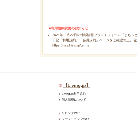
■利用規約変更のお知らせ
2021年11月22日の地域情報プラットフォーム「まちっ
下記「利用規約」「会員規約」ページをご確認の上、合
https://mrs.living.jp/terms
【Living.jp】
Living.jp利用規約
個人情報について
リビングWeb
シティリビングWeb