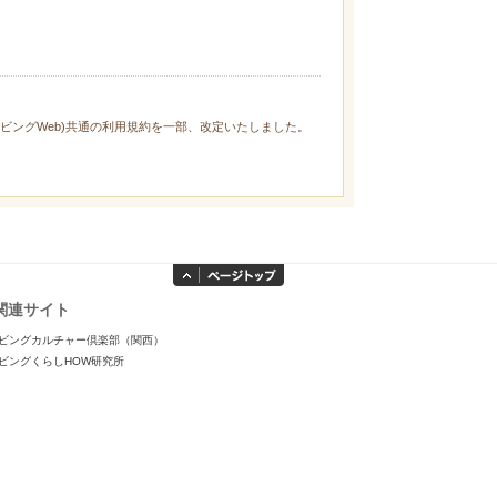
ィリビングWeb)共通の利用規約を一部、改定いたしました。
関連サイト
ビングカルチャー倶楽部（関西）
ビングくらしHOW研究所