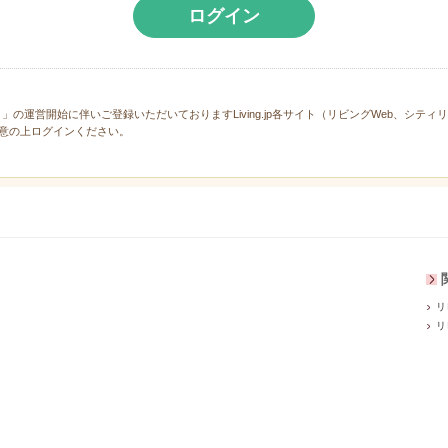
ログイン
と」の運営開始に伴いご登録いただいておりますLiving.jp各サイト（リビングWeb、シテ
意の上ログインください。
リ
リ