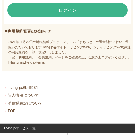
ログイン
■利用規約変更のお知らせ
2021年11月22日の地域情報プラットフォーム「まちっと」の運営開始に伴いご登
録いただいておりますLiving.jp各サイト（リビングWeb、シティリビングWeb)共通
の利用規約を一部、改定いたしました。
下記「利用規約」「会員規約」ページをご確認の上、合意の上ログインください。
https://mrs.living.jp/terms
Living.jp利用規約
個人情報について
消費税表記について
TOP
Living.jpサービス一覧