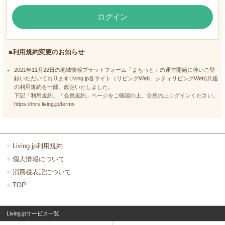
ログイン
■利用規約変更のお知らせ
2021年11月22日の地域情報プラットフォーム「まちっと」の運営開始に伴いご登
録いただいておりますLiving.jp各サイト（リビングWeb、シティリビングWeb)共通
の利用規約を一部、改定いたしました。
下記「利用規約」「会員規約」ページをご確認の上、合意の上ログインください。
https://mrs.living.jp/terms
Living.jp利用規約
個人情報について
消費税表記について
TOP
Living.jpサービス一覧