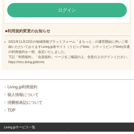
ログイン
■利用規約変更のお知らせ
2021年11月22日の地域情報プラットフォーム「まちっと」の運営開始に伴いご登
録いただいておりますLiving.jp各サイト（リビングWeb、シティリビングWeb)共通
の利用規約を一部、改定いたしました。
下記「利用規約」「会員規約」ページをご確認の上、合意の上ログインください。
https://mrs.living.jp/terms
Living.jp利用規約
個人情報について
消費税表記について
TOP
Living.jpサービス一覧