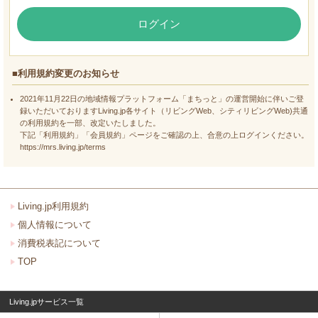
ログイン
■利用規約変更のお知らせ
2021年11月22日の地域情報プラットフォーム「まちっと」の運営開始に伴いご登
録いただいておりますLiving.jp各サイト（リビングWeb、シティリビングWeb)共通
の利用規約を一部、改定いたしました。
下記「利用規約」「会員規約」ページをご確認の上、合意の上ログインください。
https://mrs.living.jp/terms
Living.jp利用規約
個人情報について
消費税表記について
TOP
Living.jpサービス一覧