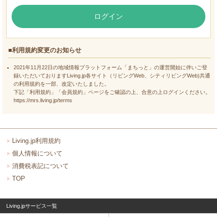
ログイン
■利用規約変更のお知らせ
2021年11月22日の地域情報プラットフォーム「まちっと」の運営開始に伴いご登
録いただいておりますLiving.jp各サイト（リビングWeb、シティリビングWeb)共通
の利用規約を一部、改定いたしました。
下記「利用規約」「会員規約」ページをご確認の上、合意の上ログインください。
https://mrs.living.jp/terms
Living.jp利用規約
個人情報について
消費税表記について
TOP
Living.jpサービス一覧