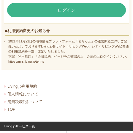
ログイン
■利用規約変更のお知らせ
2021年11月22日の地域情報プラットフォーム「まちっと」の運営開始に伴いご登
録いただいておりますLiving.jp各サイト（リビングWeb、シティリビングWeb)共通
の利用規約を一部、改定いたしました。
下記「利用規約」「会員規約」ページをご確認の上、合意の上ログインください。
https://mrs.living.jp/terms
Living.jp利用規約
個人情報について
消費税表記について
TOP
Living.jpサービス一覧