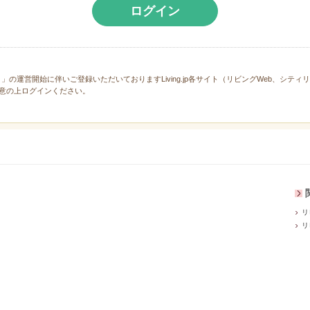
ログイン
と」の運営開始に伴いご登録いただいておりますLiving.jp各サイト（リビングWeb、シテ
意の上ログインください。
リ
リ