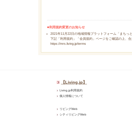
■利用規約変更のお知らせ
2021年11月22日の地域情報プラットフォーム「まちっ
下記「利用規約」「会員規約」ページをご確認の上、合
https://mrs.living.jp/terms
【Living.jp】
Living.jp利用規約
個人情報について
リビングWeb
シティリビングWeb