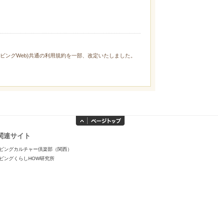
ィリビングWeb)共通の利用規約を一部、改定いたしました。
関連サイト
ビングカルチャー倶楽部（関西）
ビングくらしHOW研究所