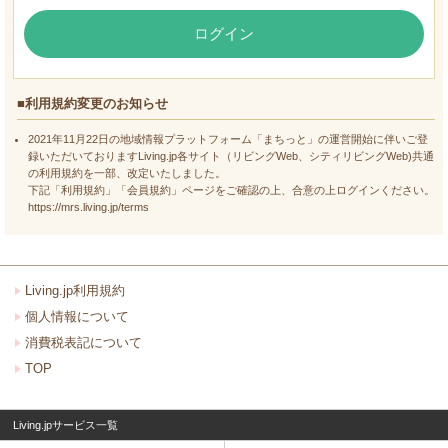
ログイン
■利用規約変更のお知らせ
2021年11月22日の地域情報プラットフォーム「まちっと」の運営開始に伴いご登
録いただいておりますLiving.jp各サイト（リビングWeb、シティリビングWeb)共通
の利用規約を一部、改定いたしました。
下記「利用規約」「会員規約」ページをご確認の上、合意の上ログインください。
https://mrs.living.jp/terms
Living.jp利用規約
個人情報について
消費税表記について
TOP
Living.jpサービス一覧