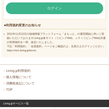
ログイン
■利用規約変更のお知らせ
2021年11月22日の地域情報プラットフォーム「まちっと」の運営開始に伴いご登
録いただいておりますLiving.jp各サイト（リビングWeb、シティリビングWeb)共通
の利用規約を一部、改定いたしました。
下記「利用規約」「会員規約」ページをご確認の上、合意の上ログインください。
https://mrs.living.jp/terms
Living.jp利用規約
個人情報について
消費税表記について
TOP
Living.jpサービス一覧