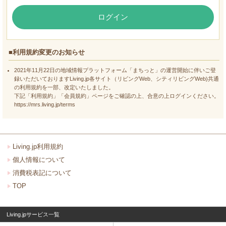
ログイン
■利用規約変更のお知らせ
2021年11月22日の地域情報プラットフォーム「まちっと」の運営開始に伴いご登
録いただいておりますLiving.jp各サイト（リビングWeb、シティリビングWeb)共通
の利用規約を一部、改定いたしました。
下記「利用規約」「会員規約」ページをご確認の上、合意の上ログインください。
https://mrs.living.jp/terms
Living.jp利用規約
個人情報について
消費税表記について
TOP
Living.jpサービス一覧