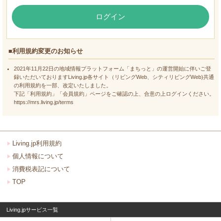
ログイン
■利用規約変更のお知らせ
2021年11月22日の地域情報プラットフォーム「まちっと」の運営開始に伴いご登
録いただいておりますLiving.jp各サイト（リビングWeb、シティリビングWeb)共通
の利用規約を一部、改定いたしました。
下記「利用規約」「会員規約」ページをご確認の上、合意の上ログインください。
https://mrs.living.jp/terms
Living.jp利用規約
個人情報について
消費税表記について
TOP
Living.jpサービス一覧