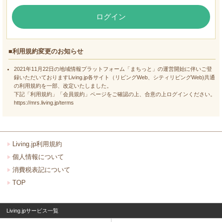
ログイン
■利用規約変更のお知らせ
2021年11月22日の地域情報プラットフォーム「まちっと」の運営開始に伴いご登
録いただいておりますLiving.jp各サイト（リビングWeb、シティリビングWeb)共通
の利用規約を一部、改定いたしました。
下記「利用規約」「会員規約」ページをご確認の上、合意の上ログインください。
https://mrs.living.jp/terms
Living.jp利用規約
個人情報について
消費税表記について
TOP
Living.jpサービス一覧