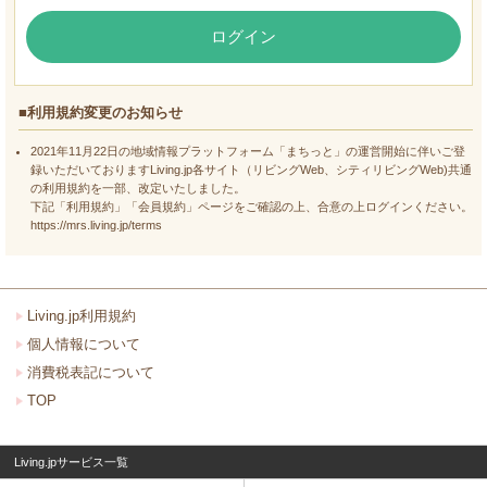
ログイン
■利用規約変更のお知らせ
2021年11月22日の地域情報プラットフォーム「まちっと」の運営開始に伴いご登
録いただいておりますLiving.jp各サイト（リビングWeb、シティリビングWeb)共通
の利用規約を一部、改定いたしました。
下記「利用規約」「会員規約」ページをご確認の上、合意の上ログインください。
https://mrs.living.jp/terms
Living.jp利用規約
個人情報について
消費税表記について
TOP
Living.jpサービス一覧