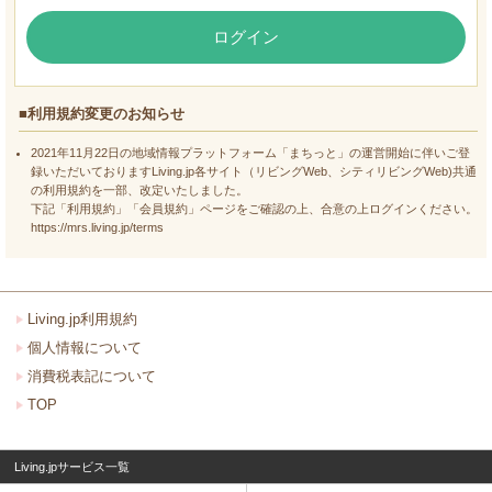
ログイン
■利用規約変更のお知らせ
2021年11月22日の地域情報プラットフォーム「まちっと」の運営開始に伴いご登
録いただいておりますLiving.jp各サイト（リビングWeb、シティリビングWeb)共通
の利用規約を一部、改定いたしました。
下記「利用規約」「会員規約」ページをご確認の上、合意の上ログインください。
https://mrs.living.jp/terms
Living.jp利用規約
個人情報について
消費税表記について
TOP
Living.jpサービス一覧