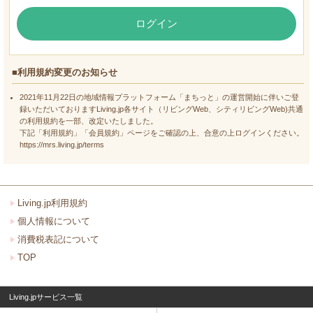
ログイン
■利用規約変更のお知らせ
2021年11月22日の地域情報プラットフォーム「まちっと」の運営開始に伴いご登
録いただいておりますLiving.jp各サイト（リビングWeb、シティリビングWeb)共通
の利用規約を一部、改定いたしました。
下記「利用規約」「会員規約」ページをご確認の上、合意の上ログインください。
https://mrs.living.jp/terms
Living.jp利用規約
個人情報について
消費税表記について
TOP
Living.jpサービス一覧