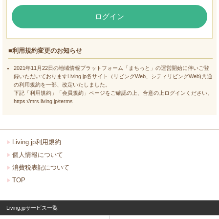
ログイン
■利用規約変更のお知らせ
2021年11月22日の地域情報プラットフォーム「まちっと」の運営開始に伴いご登
録いただいておりますLiving.jp各サイト（リビングWeb、シティリビングWeb)共通
の利用規約を一部、改定いたしました。
下記「利用規約」「会員規約」ページをご確認の上、合意の上ログインください。
https://mrs.living.jp/terms
Living.jp利用規約
個人情報について
消費税表記について
TOP
Living.jpサービス一覧