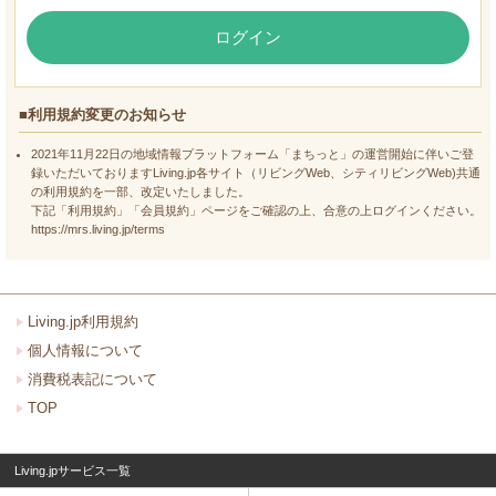
ログイン
■利用規約変更のお知らせ
2021年11月22日の地域情報プラットフォーム「まちっと」の運営開始に伴いご登
録いただいておりますLiving.jp各サイト（リビングWeb、シティリビングWeb)共通
の利用規約を一部、改定いたしました。
下記「利用規約」「会員規約」ページをご確認の上、合意の上ログインください。
https://mrs.living.jp/terms
Living.jp利用規約
個人情報について
消費税表記について
TOP
Living.jpサービス一覧