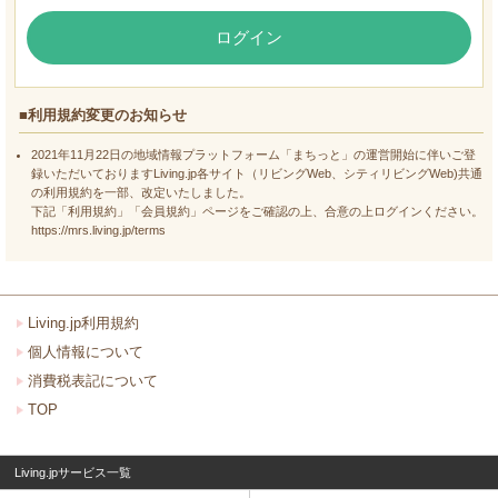
ログイン
■利用規約変更のお知らせ
2021年11月22日の地域情報プラットフォーム「まちっと」の運営開始に伴いご登
録いただいておりますLiving.jp各サイト（リビングWeb、シティリビングWeb)共通
の利用規約を一部、改定いたしました。
下記「利用規約」「会員規約」ページをご確認の上、合意の上ログインください。
https://mrs.living.jp/terms
Living.jp利用規約
個人情報について
消費税表記について
TOP
Living.jpサービス一覧