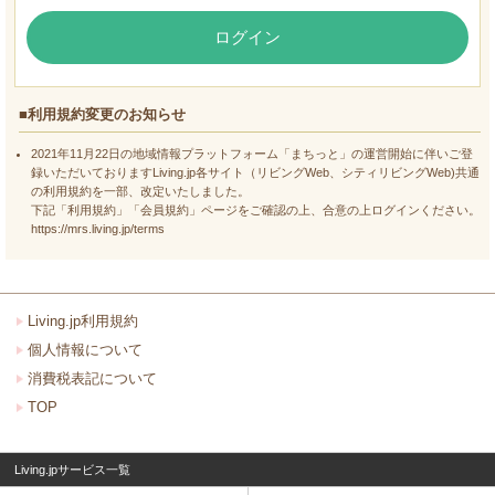
ログイン
■利用規約変更のお知らせ
2021年11月22日の地域情報プラットフォーム「まちっと」の運営開始に伴いご登
録いただいておりますLiving.jp各サイト（リビングWeb、シティリビングWeb)共通
の利用規約を一部、改定いたしました。
下記「利用規約」「会員規約」ページをご確認の上、合意の上ログインください。
https://mrs.living.jp/terms
Living.jp利用規約
個人情報について
消費税表記について
TOP
Living.jpサービス一覧